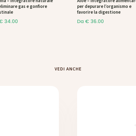
fia – Integratore naturale
Aloe – Integratore alimentar
eliminare gas e gonfiore
per depurare l’organismo e
stinale
favorire la digestione
€
34.00
Da
€
36.00
VEDI ANCHE