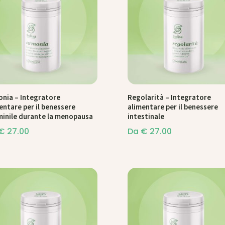
nia – Integratore
Regolarità – Integratore
entare per il benessere
alimentare per il benessere
inile durante la menopausa
intestinale
€
27.00
Da
€
27.00