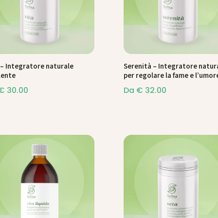
 – Integratore naturale
Serenità – Integratore natur
lente
per regolare la fame e l’umor
€
30.00
Da
€
32.00