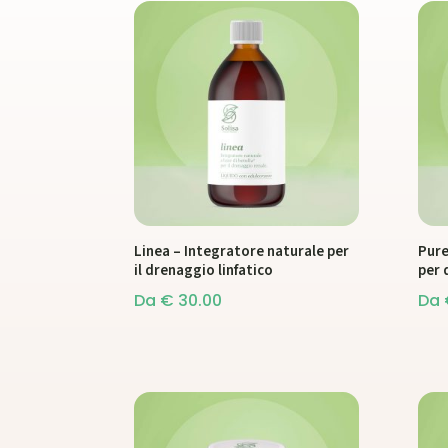
Linea – Integratore naturale per
Pure
il drenaggio linfatico
per 
Da
€
30.00
Da