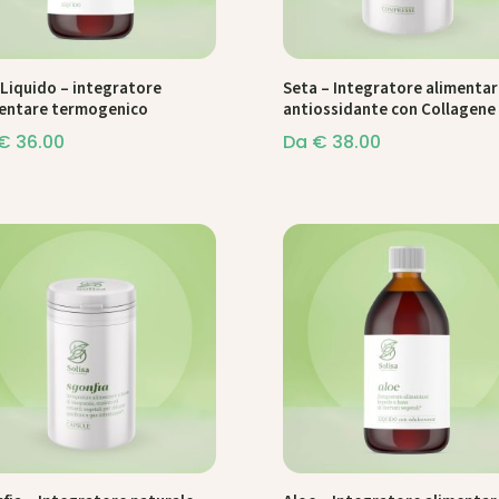
 Liquido – integratore
Seta – Integratore alimentar
entare termogenico
antiossidante con Collagene
€
36.00
Da
€
38.00