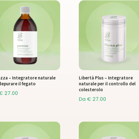
zza – Integratore naturale
Libertà Plus – Integratore
depurare il fegato
naturale per il controllo del
colesterolo
€
27.00
Da
€
27.00