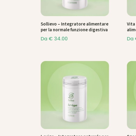
Sollievo – Integratore alimentare
Vita
per la normale funzione digestiva
alim
Da
€
34.00
Da