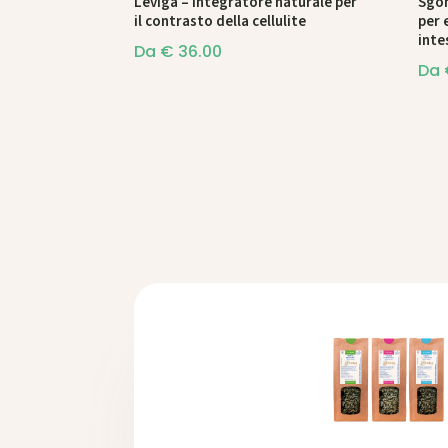
Leviga – Integratore naturale per
Sgon
il contrasto della cellulite
per 
inte
Da
€
36.00
Da