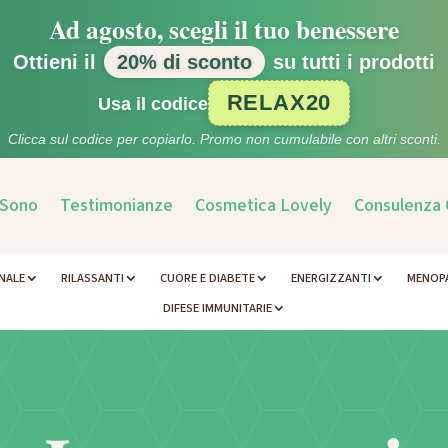
Ad agosto, scegli il tuo benessere
Ottieni il
20% di sconto
su tutti i prodotti
RELAX20
Usa il codice
Clicca sul codice per copiarlo. Promo non cumulabile con altri sconti.
 Sono
Testimonianze
Cosmetica Lovely
Consulenza 
NALE
RILASSANTI
CUORE E DIABETE
ENERGIZZANTI
MENOP
DIFESE IMMUNITARIE