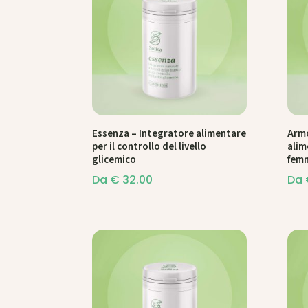
Essenza – Integratore alimentare
Armo
per il controllo del livello
alim
glicemico
femm
Da
€
32.00
Da