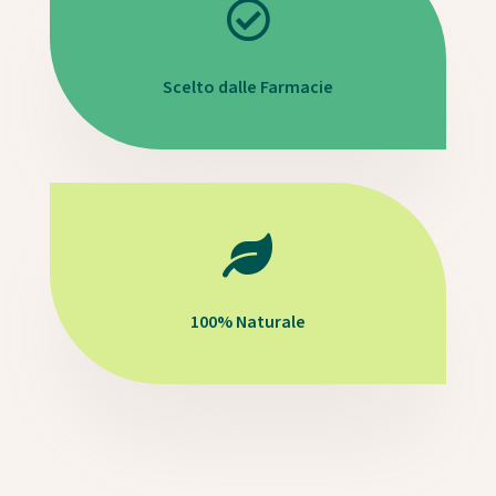

Scelto dalle Farmacie

100% Naturale