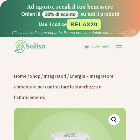
Ad agosto, scegli il tuo benessere
Ottieni il
su tutti i prodotti
20% di sconto
RELAX20
Usa il codice
Clicca sul codice per copiarlo. Promo non cumulabile con altri sconti.
1 Elemento
Home
/
Shop
/
Integratori
/ Energia – Integratore
alimentare per contrastare la stanchezza e
l’affaticamento