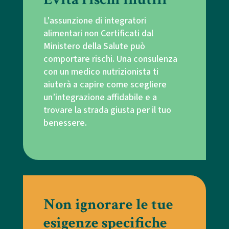
L'assunzione di integratori
alimentari non Certificati dal
Ministero della Salute può
comportare rischi. Una consulenza
con un medico nutrizionista ti
aiuterà a capire come scegliere
un’integrazione affidabile e a
trovare la strada giusta per il tuo
benessere.
Non ignorare le tue
esigenze specifiche