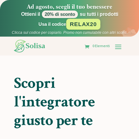
Ad agosto, scegli il tuo benessere
Ottieni il
su tutti i prodotti
20% di sconto
RELAX20
Usa il codice
Clicca sul codice per copiarlo. Promo non cumulabile con altri sconti.
0 Elementi
Scopri
l'integratore
giusto per te