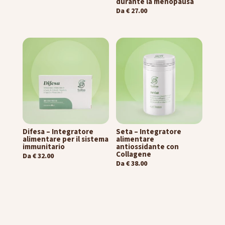
durante la menopausa
Da
€
27.00
Difesa – Integratore
Seta – Integratore
alimentare per il sistema
alimentare
immunitario
antiossidante con
Collagene
Da
€
32.00
Da
€
38.00