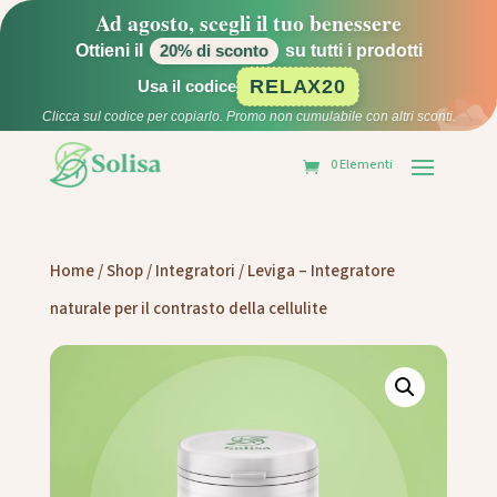
Ad agosto, scegli il tuo benessere
Ottieni il
su tutti i prodotti
20% di sconto
RELAX20
Usa il codice
Clicca sul codice per copiarlo. Promo non cumulabile con altri sconti.
0 Elementi
Home
/
Shop
/
Integratori
/ Leviga – Integratore
naturale per il contrasto della cellulite