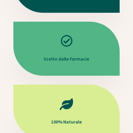

Scelto dalle Farmacie

100% Naturale