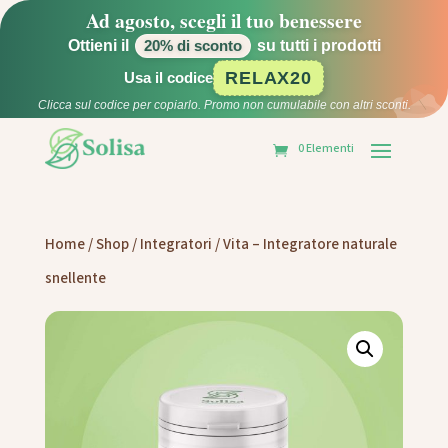
Ad agosto, scegli il tuo benessere
Ottieni il
su tutti i prodotti
20% di sconto
RELAX20
Usa il codice
Clicca sul codice per copiarlo. Promo non cumulabile con altri sconti.
0 Elementi
Home
/
Shop
/
Integratori
/ Vita – Integratore naturale
snellente