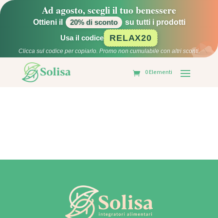
Ad agosto, scegli il tuo benessere
Ottieni il
su tutti i prodotti
20% di sconto
RELAX20
Usa il codice
Clicca sul codice per copiarlo. Promo non cumulabile con altri sconti.
0 Elementi