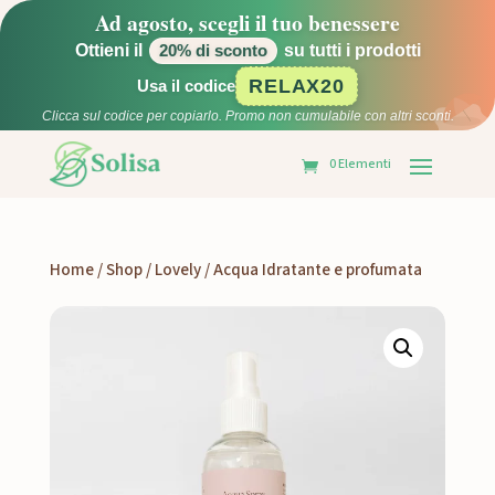
Ad agosto, scegli il tuo benessere
Ottieni il
su tutti i prodotti
20% di sconto
RELAX20
Usa il codice
Clicca sul codice per copiarlo. Promo non cumulabile con altri sconti.
0 Elementi
Home
/
Shop
/
Lovely
/ Acqua Idratante e profumata