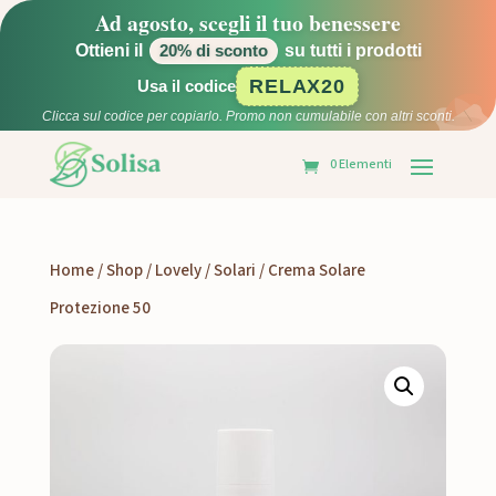
Ad agosto, scegli il tuo benessere
Ottieni il
su tutti i prodotti
20% di sconto
RELAX20
Usa il codice
Clicca sul codice per copiarlo. Promo non cumulabile con altri sconti.
0 Elementi
Home
/
Shop
/
Lovely
/
Solari
/ Crema Solare
Protezione 50