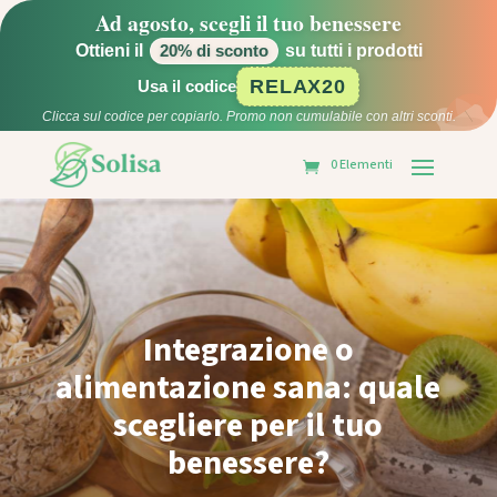
Ad agosto, scegli il tuo benessere
Ottieni il
su tutti i prodotti
20% di sconto
RELAX20
Usa il codice
Clicca sul codice per copiarlo. Promo non cumulabile con altri sconti.
0 Elementi
Integrazione o
alimentazione sana: quale
scegliere per il tuo
benessere?