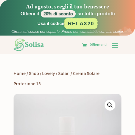
Ad agosto, scegli il tuo benessere
Ottieni il
su tutti i prodotti
20% di sconto
RELAX20
Usa il codice
Clicca sul codice per copiarlo. Promo non cumulabile con altri sconti.
0 Elementi
Home
/
Shop
/
Lovely
/
Solari
/ Crema Solare
Protezione 15