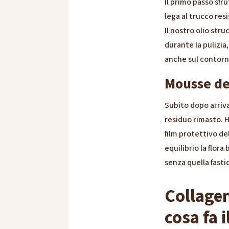
Il primo passo sfru
lega al trucco resi
Il nostro olio stru
durante la pulizia
anche sul contorn
Mousse det
Subito dopo arriva
residuo rimasto. Ho
film protettivo del
equilibrio la flora
senza quella fastid
Collagen
cosa fa i