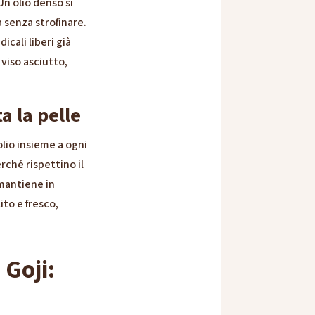
 Un olio denso si
a senza strofinare.
icali liberi già
 viso asciutto,
a la pelle
olio insieme a ogni
erché rispettino il
 mantiene in
ito e fresco,
 Goji: