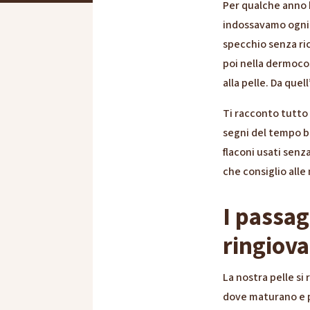
Per qualche anno h
indossavamo ogni g
specchio senza ric
poi nella dermoco
alla pelle. Da quel
Ti racconto tutto
segni del tempo ba
flaconi usati senza
che consiglio alle
I passag
ringiova
La nostra pelle si
dove maturano e poi