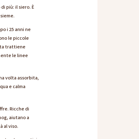
 più: il siero. È
insieme.
po i 25 anni ne
ono le piccole
ta trattiene
mente le linee
na volta assorbita,
acqua e calma
ffre. Ricche di
smog, aiutano a
 al viso.