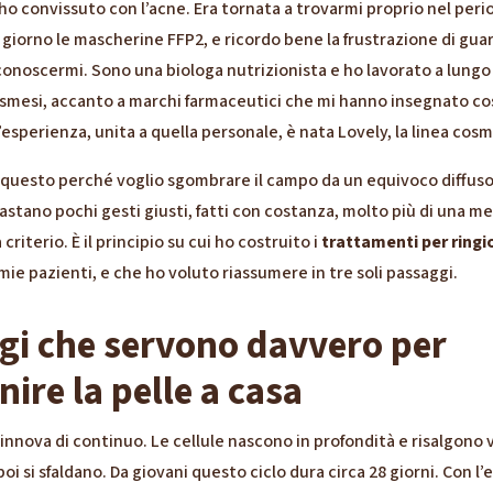
o convissuto con l’acne. Era tornata a trovarmi proprio nel perio
iorno le mascherine FFP2, e ricordo bene la frustrazione di guar
onoscermi. Sono una biologa nutrizionista e ho lavorato a lungo 
smesi, accanto a marchi farmaceutici che mi hanno insegnato co
l’esperienza, unita a quella personale, è nata Lovely, la linea cosm
 questo perché voglio sgombrare il campo da un equivoco diffuso:
stano pochi gesti giusti, fatti con costanza, molto più di una me
 criterio. È il principio su cui ho costruito i
trattamenti per ringio
 mie pazienti, e che ho voluto riassumere in tre soli passaggi.
gi che servono davvero per
nire la pelle a casa
 rinnova di continuo. Le cellule nascono in profondità e risalgono v
 si sfaldano. Da giovani questo ciclo dura circa 28 giorni. Con l’e