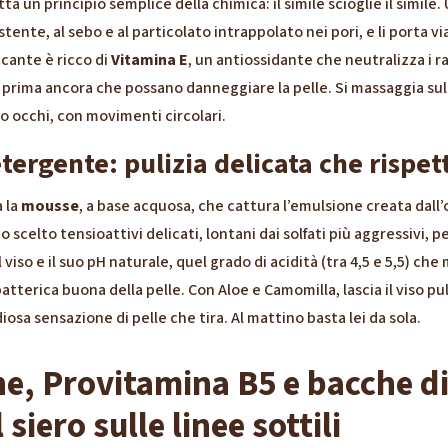
tta un principio semplice della chimica: il simile scioglie il simile.
stente, al sebo e al particolato intrappolato nei pori, e li porta vi
ccante è ricco di
Vitamina E
, un antiossidante che neutralizza i rad
, prima ancora che possano danneggiare la pelle. Si massaggia sul
o occhi, con movimenti circolari.
ergente: pulizia delicata che rispett
 la
mousse
, a base acquosa, che cattura l’emulsione creata dall’
 scelto tensioattivi delicati, lontani dai solfati più aggressivi, p
 viso e il suo pH naturale, quel grado di acidità (tra 4,5 e 5,5) che
 batterica buona della pelle. Con Aloe e Camomilla, lascia il viso pul
iosa sensazione di pelle che tira. Al mattino basta lei da sola.
e, Provitamina B5 e bacche di
l siero sulle linee sottili