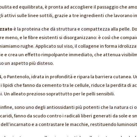
ulita ed equilibrata, è pronta ad accogliere il passaggio che amo di
i attivi sulle linee sottili, grazie a tre ingredienti che lavorano 
izzato
è la proteina che dà struttura e compattezza alla pelle. Do
 meno, e le fibre esistenti si disorganizzano: è così che compai
iamiamo rughe. Applicato sul viso, il collagene in forma idrolizza
cie e crea un effetto rimpolpante immediato, che attenua visibil
iso un aspetto più disteso.
5
, o Pantenolo, idrata in profondità e ripara la barriera cutanea. U
 i lipidi che fanno da cemento tra le cellule, riduce la perdita di 
ni. Un alleato prezioso soprattutto per le pelli sensibili.
, infine, sono uno degli antiossidanti più potenti che la natura ci o
caridi, fanno da scudo contro i radicali liberi generati da sole e 
 dell’incarnato e a contrastare le macchie, restituendo luminosità