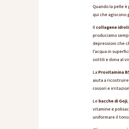
Quando la pelle è p
qui che agiscono gl
Il
collagene idrol
produciamo sempre
depressioni che ch
l’acqua in superfi
sottili e dona al v
La
Provitamina B
aiuta a ricostruire
rossori e irritazio
Le
bacche di Goji
vitamine e polisac
uniformare il tono