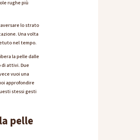
cole rughe più
raversare lo strato
icazione. Una volta
ipetuto nel tempo.
bera la pelle dalle
di attivi. Due
nvece vuoi una
uoi approfondire
esti stessi gesti
la pelle