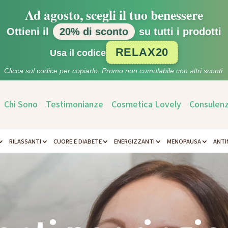
Ad agosto, scegli il tuo benessere
Ottieni il
20% di sconto
su tutti i prodotti
RELAX20
Usa il codice
Clicca sul codice per copiarlo. Promo non cumulabile con altri sconti.
Chi Sono
Testimonianze
Cosmetica Lovely
Consulenz
RILASSANTI
CUORE E DIABETE
ENERGIZZANTI
MENOPAUSA
ANTI