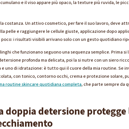
ccumulano e il viso appare più opaco, la texture più ruvida, le pic
 la costanza. Un attivo cosmetico, per fare il suo lavoro, deve att
ella pelle e raggiungere le cellule giuste, applicazione dopo appl
 poco: i risultati visibili arrivano solo con un gesto quotidiano r
linghi che funzionano seguono una sequenza semplice. Prima si li
etersione profonda ma delicata, poi la si nutre con un siero ricco 
 e uno di idratazione: è tutto qui il cuore della mia routine. Se i
colata, con tonico, contorno occhi, crema e protezione solare, p
na routine skincare quotidiana completa
, che parte sempre da qu
a doppia detersione protegge 
vecchiamento