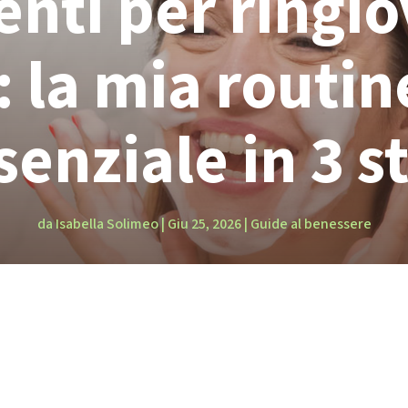
nti per ringio
: la mia routin
senziale in 3 s
da
Isabella Solimeo
|
Giu 25, 2026
|
Guide al benessere