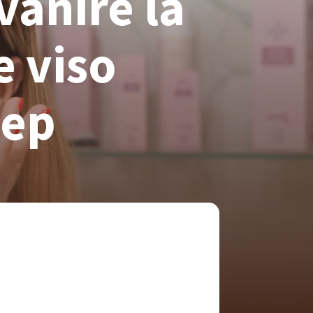
vanire la
e viso
tep