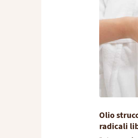
Olio struc
radicali li