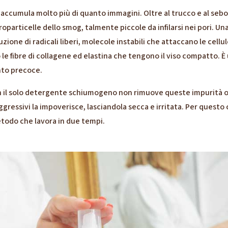
o accumula molto più di quanto immagini. Oltre al trucco e al sebo, 
oparticelle dello smog, talmente piccole da infilarsi nei pori. Una 
zione di radicali liberi, molecole instabili che attaccano le cellul
 le fibre di collagene ed elastina che tengono il viso compatto. È
nto precoce.
on il solo detergente schiumogeno non rimuove queste impurità ol
ggressivi la impoverisce, lasciandola secca e irritata. Per questo 
todo che lavora in due tempi.