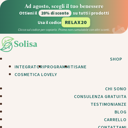
Ad agosto, scegli il tuo benessere
Ottieni il
su tutti i prodotti
20% di sconto
RELAX20
Usa il codice
Clicca sul codice per copiarlo. Promo non cumulabile con altri sconti.
SHOP
INTEGRATORI
PROGRAMMI
TISANE
COSMETICA LOVELY
CHI SONO
CONSULENZA GRATUITA
TESTIMONIANZE
BLOG
CARRELLO
CONTATTAMI